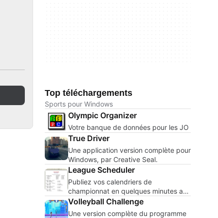
Top téléchargements
Sports pour Windows
Olympic Organizer
Votre banque de données pour les JO
True Driver
Une application version complète pour
Windows, par Creative Seal.
League Scheduler
Publiez vos calendriers de
championnat en quelques minutes au
lieu de quelques jours.
Volleyball Challenge
Une version complète du programme