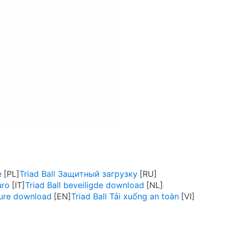
e
Triad Ball Защитный загрузку
uro
Triad Ball beveiligde download
cure download
Triad Ball Tải xuống an toàn